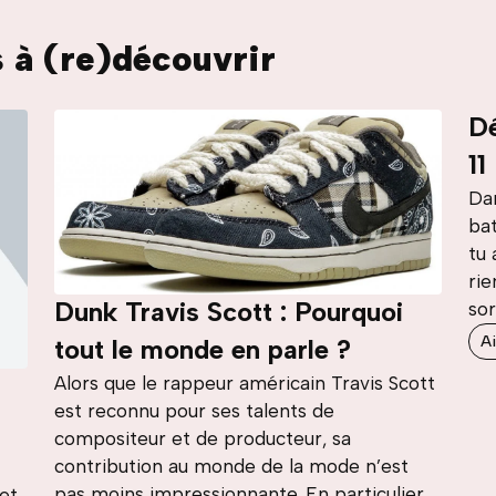
s à (re)découvrir
Dé
11
Dan
bat
tu 
rie
Dunk Travis Scott : Pourquoi
sor
Ai
tout le monde en parle ?
Alors que le rappeur américain Travis Scott
est reconnu pour ses talents de
compositeur et de producteur, sa
contribution au monde de la mode n’est
pas moins impressionnante. En particulier,
et