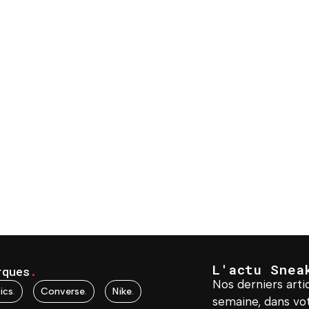
L'actu Snea
rques
.
Nos derniers artic
ics
.
Converse
.
Nike
.
semaine, dans vot