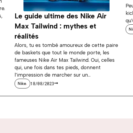
m
Peu
re.
kic
Le guide ultime des Nike Air
s,
qu’
Max Tailwind : mythes et
N
réalités
Alors, tu es tombé amoureux de cette paire
de baskets que tout le monde porte, les
fameuses Nike Air Max Tailwind. Oui, celles
qui, une fois dans tes pieds, donnent
l’impression de marcher sur un...
18/08/2023
Nike
.