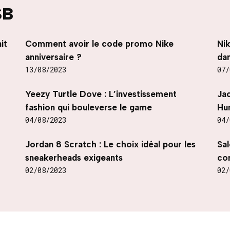
SB
it
Comment avoir le code promo Nike
Nik
anniversaire ?
dan
13/08/2023
07/
Yeezy Turtle Dove : L’investissement
Ja
fashion qui bouleverse le game
Hu
04/08/2023
04/
Jordan 8 Scratch : Le choix idéal pour les
Sal
sneakerheads exigeants
con
02/08/2023
02/