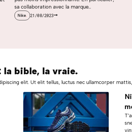
sa collaboration avec la marque...
21/08/2023
Nike
.
la bible, la vraie.
scing elit. Ut elit tellus, luctus nec ullamcorper mattis,
Ni
mo
T’a
sne
vin