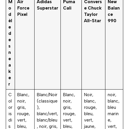
M
Air
Adidas
Puma
Convers
New
o
Force
Superstar
Cali
e Chuck
Balan
d
Pixel
Taylor
ce
èl
All-Star
990
e
d
e
s
n
e
a
k
e
r
C
Blanc,
Blanc/Noir
Blanc,
Noir,
noir,
ol
noir,
(classique
noir,
blanc,
blanc,
or
gris,
),
gris,
rouge,
bleu
is
rouge,
blanc/vert,
rouge,
bleu,
marin
di
vert,
blanc/bleu
vert,
vert,
e,
s
bleu,
, noir, gris,
bleu,
jaune,
vert,