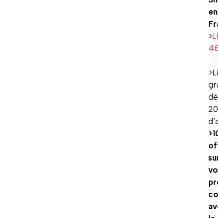
en
Fr
>
L
4
>L
gr
dè
2
d’
>1
of
su
vo
pr
c
av