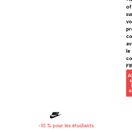
of
su
vo
pr
c
av
le
c
FI
A
s
s
-10 % pour les étudiants