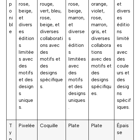
p
rose,
rouge,
rose,
orange,
et
o
beige,
vert, bleu,
beige,
violet,
divers
ni
et
rose,
marron,
rose,
es
bl
divers
beige, et
et
marron,
éditio
e
es
diverses
diverse
gris, et
ns
édition
collaborati
s
diverses
limité
s
ons avec
édition
collabora
es
limitée
des
s
tions
avec
s avec
motifs et
limitées
avec des
des
des
des
avec
motifs et
coule
motifs
designs
des
des
urs et
et des
spécifique
motifs
designs
des
design
s.
et des
spécifiqu
desig
s
designs
es.
ns
unique
uniques
spécif
s.
.
iques.
T
Pixelée
Coquille
Plate
Plate
Épais
y
se
p