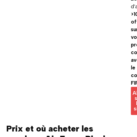
d’
>1
of
su
vo
pr
c
av
le
c
FI
A
s
s
Prix et où acheter les