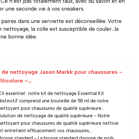
. Ce n’est pas totalement faux, avec du savon et en
r une seconde vie à vos sneakers.
paires dans une serviette est déconseillée. Votre
nettoyage, la colle est susceptible de couler…la
une bonne idée.
t de nettoyage Jason Markk pour chaussures -
ticolore -...
Kit essentiel : notre kit de nettoyage Essential Kit
distinctif comprend une bouteille de 118 ml de notre
nettoyant pour chaussures de qualité supérieure...
Solution de nettoyage de qualité supérieure - Notre
nettoyant pour chaussures de qualité supérieure nettoie
et entretient efficacement vos chaussures,...
Brosse standard - La brosse standard dispose de poils