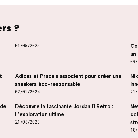
ers ?
01/05/2025
Co
un 
09/
t
Adidas et Prada s’associent pour créer une
Ni
sneakers éco-responsable
Inn
02/01/2024
21/
nde
Découvre la fascinante Jordan 11 Retro :
Ne
L’exploration ultime
co
21/08/2023
str
18/