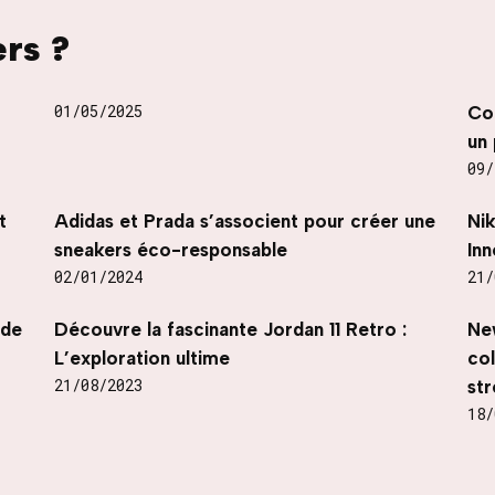
ers ?
01/05/2025
Co
un 
09/
t
Adidas et Prada s’associent pour créer une
Ni
sneakers éco-responsable
Inn
02/01/2024
21/
nde
Découvre la fascinante Jordan 11 Retro :
Ne
L’exploration ultime
co
21/08/2023
str
18/