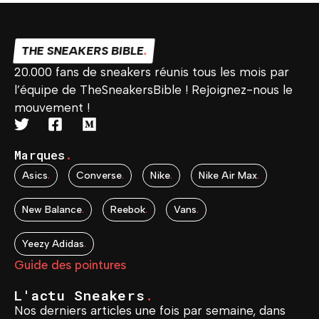
THE SNEAKERS BIBLE
.
20.000 fans de sneakers réunis tous les mois par
l’équipe de TheSneakersBible ! Rejoignez-nous le
mouvement !
Marques
.
Asics
.
Converse
.
Nike
.
Nike Air Max
.
New Balance
.
Reebok
.
Vans
.
Yeezy Adidas
.
Guide des pointures
L'actu Sneakers
.
Nos derniers articles une fois par semaine, dans