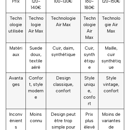
Prix
120-
100-130€
160-
120-150€
140€
180€
Techn
Techno
Technologie
Techn
Technolo
ologie
logie
Air Max
ologie
gie Air
utilisée
Air Max
Air
Max
Max
Matéri
Suede
Cuir, daim,
Cuir,
Maille,
aux
doux,
synthétique
synth
cuir
textile
étiqu
synthétiq
aéré
e
ue
Avanta
Confor
Design
Style
Style
ges
t, style
classique,
uniqu
vintage,
modern
confort
e,
confort
e
confo
rt
Inconv
Moins
Design peut
Prix
Moins de
énient
connu
être trop
plus
variantes
s
simple pour
élevé
de