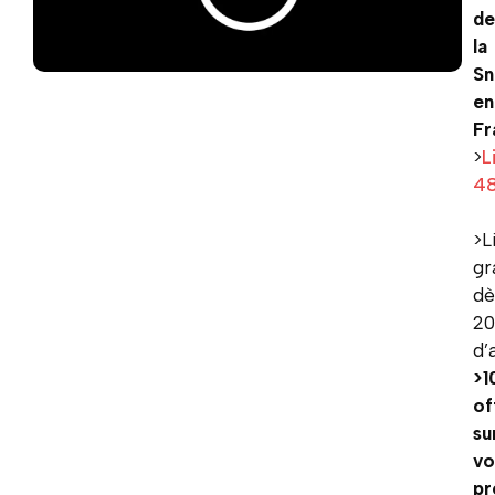
de
la
Sn
en
Fr
>
L
4
>L
gr
dè
2
d’
>1
of
su
vo
pr