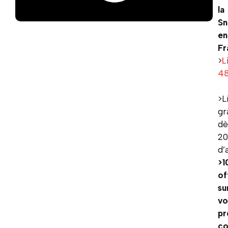
la
Sn
en
Fr
>
L
4
>L
gr
dè
2
d’
>1
of
su
vo
pr
c