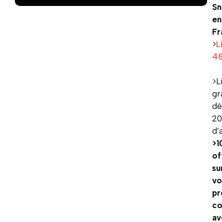
Sn
en
Fr
>
L
4
>L
gr
dè
2
d’
>1
of
su
vo
pr
c
av