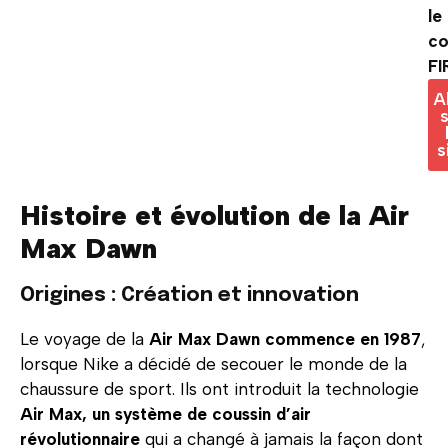
le
c
FI
A
s
s
Histoire et évolution de la Air
Max Dawn
Origines : Création et innovation
Le voyage de la
Air Max Dawn commence en 1987
,
lorsque Nike a décidé de secouer le monde de la
chaussure de sport. Ils ont introduit la technologie
Air Max, un système de coussin d’air
révolutionnaire
qui a changé à jamais la façon dont