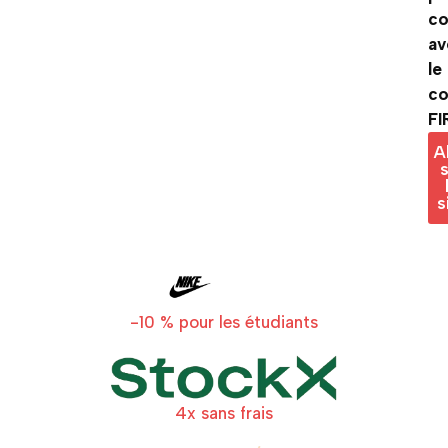
c
av
le
c
FI
A
s
s
-10 % pour les étudiants
4x sans frais