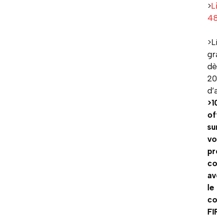
>
L
4
>L
gr
dè
2
d’
>1
of
su
vo
pr
c
av
le
c
FI