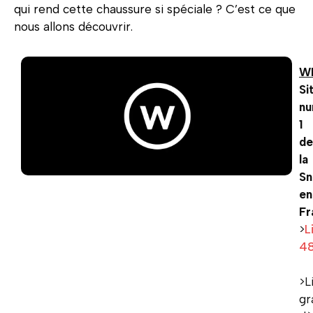
qui rend cette chaussure si spéciale ? C’est ce que
nous allons découvrir.
W
Si
n
1
de
la
Sn
en
Fr
>
L
4
>L
gr