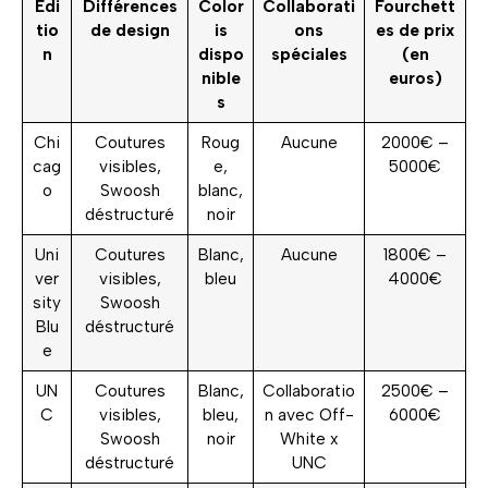
Édi
Différences
Color
Collaborati
Fourchett
tio
de design
is
ons
es de prix
n
dispo
spéciales
(en
nible
euros)
s
Chi
Coutures
Roug
Aucune
2000€ –
cag
visibles,
e,
5000€
o
Swoosh
blanc,
déstructuré
noir
Uni
Coutures
Blanc,
Aucune
1800€ –
ver
visibles,
bleu
4000€
sity
Swoosh
Blu
déstructuré
e
UN
Coutures
Blanc,
Collaboratio
2500€ –
C
visibles,
bleu,
n avec Off-
6000€
Swoosh
noir
White x
déstructuré
UNC