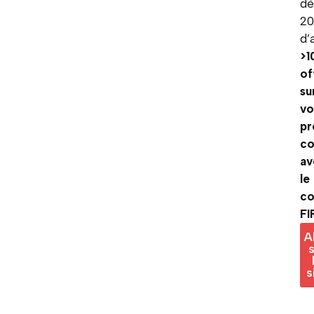
dè
2
d’
>1
of
su
vo
pr
c
av
le
c
FI
A
s
s