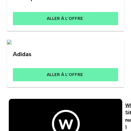
ALLER À L’OFFRE
Adidas
ALLER À L’OFFRE
W
Si
n
1