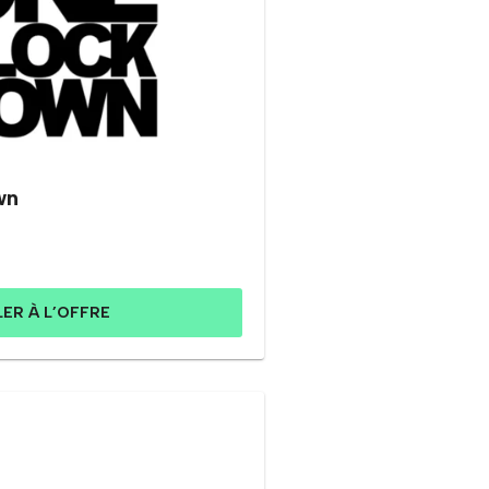
wn
LER À L’OFFRE