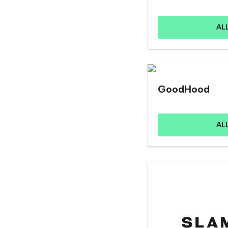
AL
GoodHood
AL