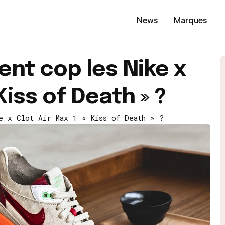
News
Marques
nt cop les Nike x
Kiss of Death » ?
e x Clot Air Max 1 « Kiss of Death » ?