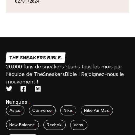
02/01/2024
THE SNEAKERS BIBLE
.
20.000 fans de sneakers réunis tous les mois par
l’équipe de TheSneakersBible ! Rejoignez-nous le
mouvement !
Marques
.
Asics
.
Converse
.
Nike
.
Nike Air Max
.
New Balance
.
Reebok
.
Vans
.