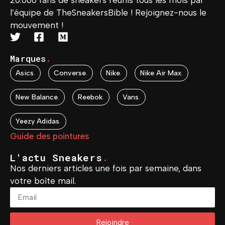
20.000 fans de sneakers réunis tous les mois par
l’équipe de TheSneakersBible ! Rejoignez-nous le
mouvement !
Marques
.
Asics
.
Converse
.
Nike
.
Nike Air Max
.
New Balance
.
Reebok
.
Vans
.
Yeezy Adidas
.
Guide des pointures
L'actu Sneakers
.
Nos derniers articles une fois par semaine, dans
votre boîte mail.
Rejoindre