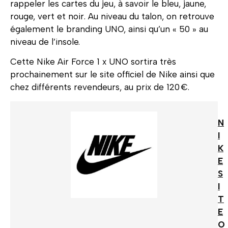
rappeler les cartes du jeu, à savoir le bleu, jaune,
rouge, vert et noir. Au niveau du talon, on retrouve
également le branding UNO, ainsi qu’un « 50 » au
niveau de l’insole.
Cette Nike Air Force 1 x UNO sortira très
prochainement sur le site officiel de Nike ainsi que
chez différents revendeurs, au prix de 120 €.
N
I
K
E
S
I
T
E
O