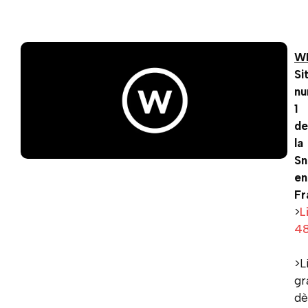
W
Si
n
1
de
la
Sn
en
Fr
>
L
4
>L
gr
dè