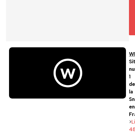
W
Si
n
1
de
la
Sn
en
Fr
>
L
4