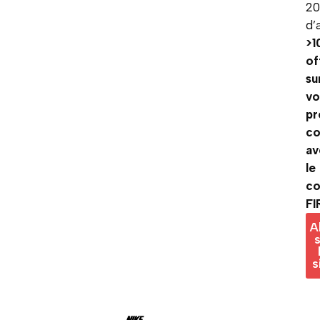
2
d’
>1
of
su
vo
pr
c
av
le
c
FI
A
s
s